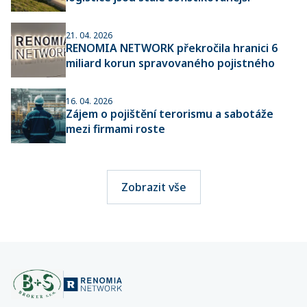
21. 04. 2026
RENOMIA NETWORK překročila hranici 6
miliard korun spravovaného pojistného
16. 04. 2026
Zájem o pojištění terorismu a sabotáže
mezi firmami roste
Zobrazit vše