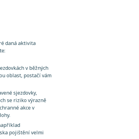
ré daná aktivita
te:
jezdovkách v běžných
ou oblast, postačí vám
avené sjezdovky,
ch se riziko výrazně
Záchranné akce v
lohy.
například
ska pojištění velmi