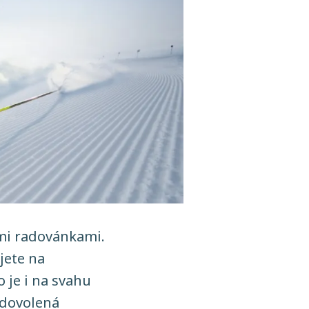
ími radovánkami.
jete na
 je i na svahu
e dovolená