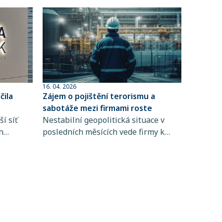
16. 04. 2026
ila
Zájem o pojištění terorismu a
sabotáže mezi firmami roste
í síť
Nestabilní geopolitická situace v
h
posledních měsících vede firmy k
 člen
větší obezřetnosti při řízení rizik. Do
popředí se tak dostává i pojištění
ta
terorismu a sabotáže, které
ntům
zpravidla není standardní součástí
řských
pojištění majetku ani přerušení
 síti,
provozu.