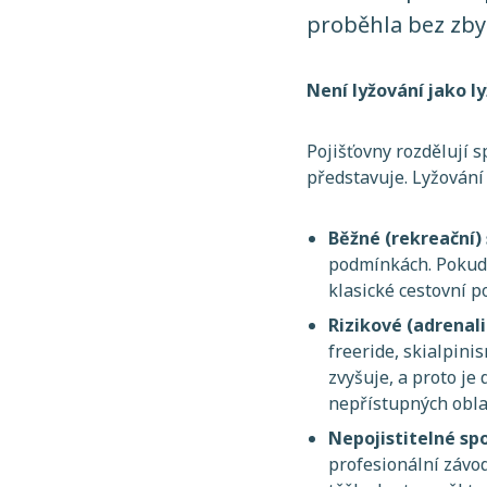
proběhla bez zby
Není lyžování jako l
Pojišťovny rozdělují s
představuje. Lyžování
Běžné (rekreační)
podmínkách. Pokud 
klasické cestovní p
Rizikové (adrenal
freeride, skialpin
zvyšuje, a proto je
nepřístupných obla
Nepojistitelné sp
profesionální závod