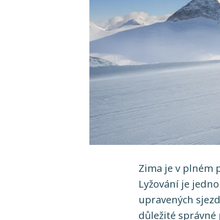
Zima je v plném 
Lyžování je jedno
upravených sjezdo
důležité správné 