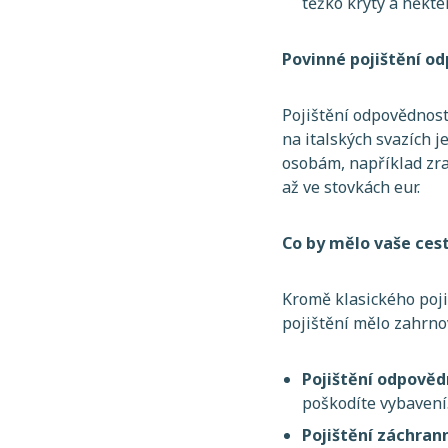
těžko kryty a někte
Povinné pojištění od
Pojištění odpovědnost
na italských svazích j
osobám, například zra
až ve stovkách eur.
Co by mělo vaše ces
Kromě klasického pojiš
pojištění mělo zahrno
Pojištění odpověd
poškodíte vybavení
Pojištění záchran