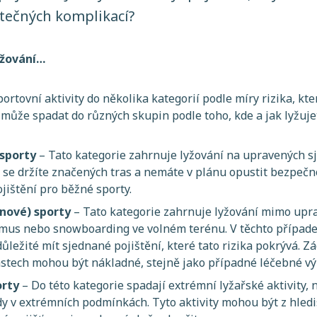
tečných komplikací?
yžování…
portovní aktivity do několika kategorií podle míry rizika, kte
 může spadat do různých skupin podle toho, kde a jak lyžuje
 sporty
– Tato kategorie zahrnuje lyžování na upravených s
se držíte značených tras a nemáte v plánu opustit bezpečn
ojištění pro běžné sporty.
inové) sporty
– Tato kategorie zahrnuje lyžování mimo upr
ismus nebo snowboarding ve volném terénu. V těchto případe
 důležité mít sjednané pojištění, které tato rizika pokrývá. 
stech mohou být nákladné, stejně jako případné léčebné vý
orty
– Do této kategorie spadají extrémní lyžařské aktivity, 
y v extrémních podmínkách. Tyto aktivity mohou být z hledi