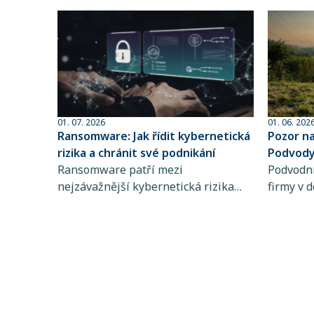
01. 07. 2026
01. 06. 202
Ransomware: Jak řídit kybernetická
Pozor n
rizika a chránit své podnikání
Podvody 
Ransomware patří mezi
sofistik
Podvodní
nejzávažnější kybernetická rizika
firmy v d
současnosti. Zjistěte, jak funguje,
dlouhodo
koho ohrožuje a proč je řízení
praktiky 
kybernetických rizik a pojištění
rozpozna
kybernetických rizik klíčové pro
chyba př
stabilitu vašeho podnikání.
mohou d
částek. 
nastaven