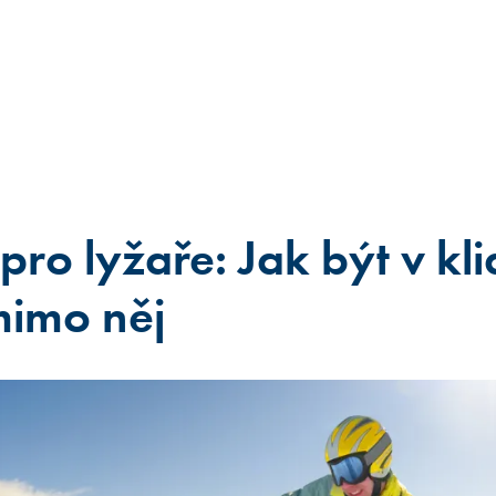
 pro lyžaře: Jak být v kl
mimo něj