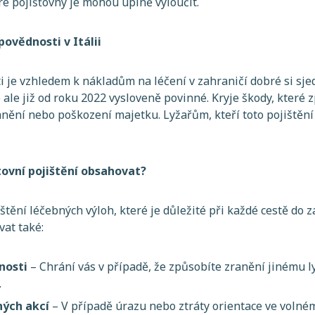
ré pojišťovny je mohou úplně vyloučit.
povědnosti v Itálii
i je vzhledem k nákladům na léčení v zahraničí dobré si sje
e ale již od roku 2022 vysloveně povinné. Kryje škody, které
nění nebo poškození majetku. Lyžařům, kteří toto pojištění
tovní pojištění obsahovat?
tění léčebných výloh, které je důležité při každé cestě do z
vat také:
nosti
– Chrání vás v případě, že způsobíte zranění jinému 
.
ných akcí
– V případě úrazu nebo ztráty orientace ve volné