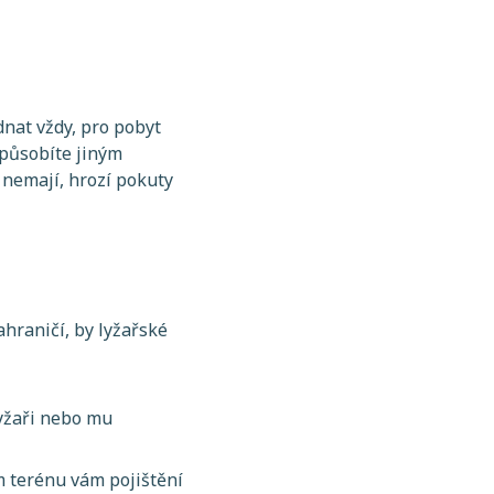
dnat vždy, pro pobyt
 způsobíte jiným
 nemají, hrozí pokuty
ahraničí, by lyžařské
lyžaři nebo mu
m terénu vám pojištění