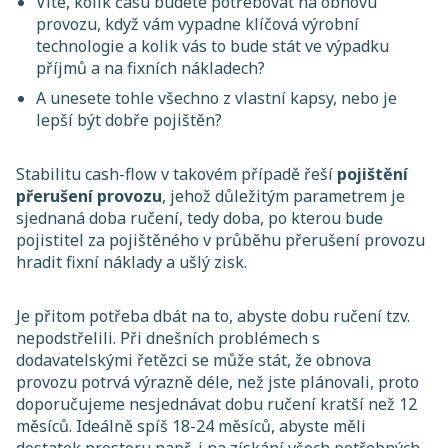
Víte, kolik času budete potřebovat na obnovu
provozu, když vám vypadne klíčová výrobní
technologie a kolik vás to bude stát ve výpadku
příjmů a na fixních nákladech?
A unesete tohle všechno z vlastní kapsy, nebo je
lepší být dobře pojištěn?
Stabilitu cash-flow v takovém případě řeší
pojištění
přerušení provozu
, jehož důležitým parametrem je
sjednaná doba ručení, tedy doba, po kterou bude
pojistitel za pojištěného v průběhu přerušení provozu
hradit fixní náklady a ušlý zisk.
Je přitom potřeba dbát na to, abyste dobu ručení tzv.
nepodstřelili. Při dnešních problémech s
dodavatelskými řetězci se může stát, že obnova
provozu potrvá výrazně déle, než jste plánovali, proto
doporučujeme nesjednávat dobu ručení kratší než 12
měsíců. Ideálně spíš 18-24 měsíců, abyste měli