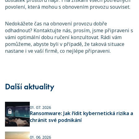
dostatek prostoru např. i na získání všech potřebných
povolení, která mohou s obnovením provozu souviset.
Nedokážete čas na obnovení provozu dobře
odhadnout? Kontaktujte nás, prosím, jsme připraveni s
vámi optimální dobu ručení konzultovat. Rádi vám
pomůžeme, abyste byli v případě, že taková situace
nastane i ve vaší firmě, co nejlépe připraveni.
Další aktuality
01. 07. 2026
Ransomware: Jak řídit kybernetická rizika a
chránit své podnikání
01. 06. 2026