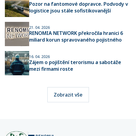
Pozor na fantomové dopravce. Podvody v
logistice jsou stále sofistikovanější
21. 04. 2026
RENOMIA NETWORK překročila hranici 6
miliard korun spravovaného pojistného
16. 04. 2026
Zájem o pojištění terorismu a sabotáže
mezi firmami roste
Zobrazit vše