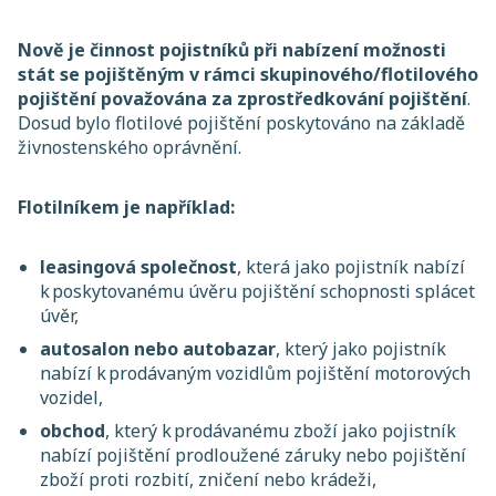
Nově je činnost pojistníků při nabízení možnosti
stát se pojištěným v rámci skupinového/flotilového
pojištění považována za zprostředkování pojištění
.
Dosud bylo flotilové pojištění poskytováno na základě
živnostenského oprávnění.
Flotilníkem je například:
leasingová společnost
, která jako pojistník nabízí
k poskytovanému úvěru pojištění schopnosti splácet
úvěr,
autosalon nebo autobazar
, který jako pojistník
nabízí k prodávaným vozidlům pojištění motorových
vozidel,
obchod
, který k prodávanému zboží jako pojistník
nabízí pojištění prodloužené záruky nebo pojištění
zboží proti rozbití, zničení nebo krádeži,