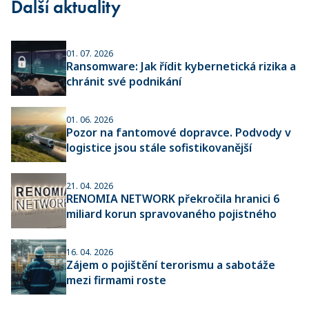
Další aktuality
01. 07. 2026
Ransomware: Jak řídit kybernetická rizika a
chránit své podnikání
01. 06. 2026
Pozor na fantomové dopravce. Podvody v
logistice jsou stále sofistikovanější
21. 04. 2026
RENOMIA NETWORK překročila hranici 6
miliard korun spravovaného pojistného
16. 04. 2026
Zájem o pojištění terorismu a sabotáže
mezi firmami roste